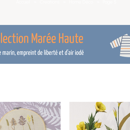
Accueil
>
Creations
>
Home Déco
>
Page 5
llection Marée Haute
marin, empreint de liberté et d'air iodé