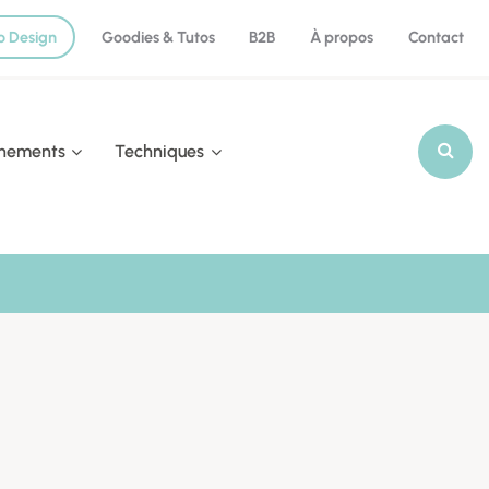
o Design
Goodies & Tutos
B2B
À propos
Contact
nements
Techniques
Recherch