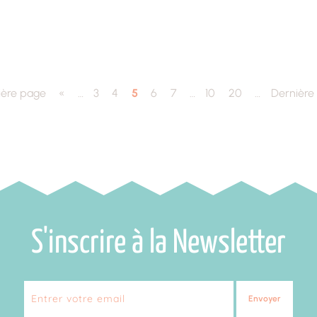
ière page
«
…
3
4
5
6
7
…
10
20
…
Dernière
S'inscrire à la Newsletter
Envoyer