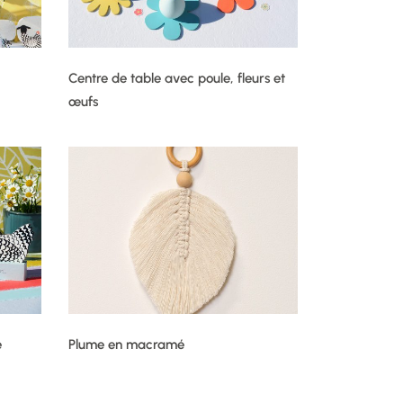
Centre de table avec poule, fleurs et
œufs
e
Plume en macramé