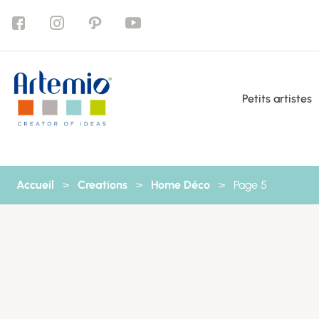
Aller au contenu
Petits artistes
Accueil
>
Creations
>
Home Déco
>
Page 5