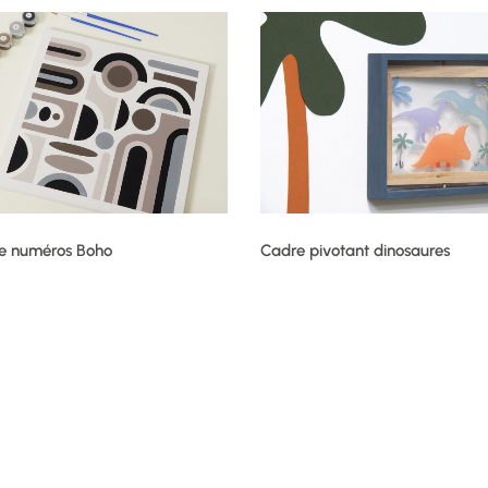
re numéros Boho
Cadre pivotant dinosaures