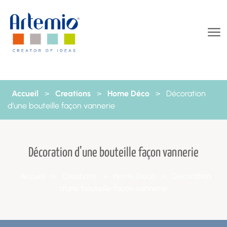
Aller au contenu
Accueil
>
Creations
>
Home Déco
>
Décoration
d’une bouteille façon vannerie
Décoration d’une bouteille façon vannerie
Accueil
>
Creations
>
Home Déco
>
Décoration
d’une bouteille façon vannerie