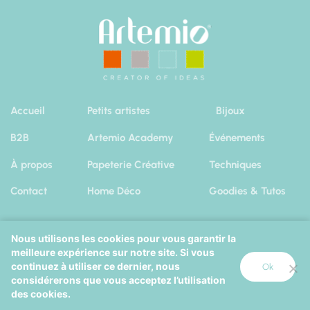
Accueil
Petits artistes
Bijoux
B2B
Artemio Academy
Événements
À propos
Papeterie Créative
Techniques
Contact
Home Déco
Goodies & Tutos
Nous utilisons les cookies pour vous garantir la
meilleure expérience sur notre site. Si vous
Artemio 2019
|
Mentions Légales
Cookies
continuez à utiliser ce dernier, nous
Ok
considérerons que vous acceptez l’utilisation
Octopix
+
Wordpress
=
des cookies.