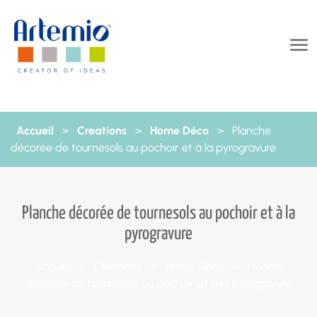
Aller au contenu
Accueil
>
Creations
>
Home Déco
>
Planche
décorée de tournesols au pochoir et à la pyrogravure
Planche décorée de tournesols au pochoir et à la
pyrogravure
Accueil
>
Creations
>
Home Déco
>
Planche
décorée de tournesols au pochoir et à la pyrogravure