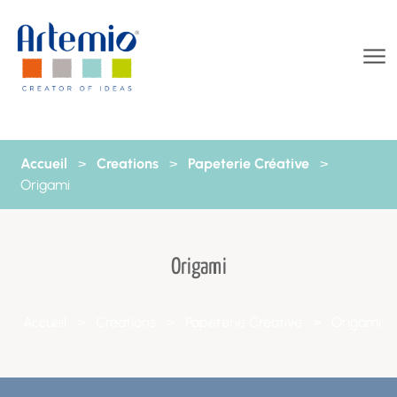
Aller au contenu
Accueil
>
Creations
>
Papeterie Créative
>
Origami
Origami
Accueil
>
Creations
>
Papeterie Créative
>
Origami