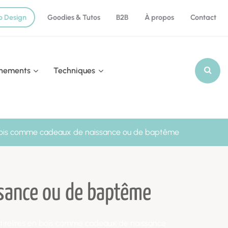
o Design
Goodies & Tutos
B2B
À propos
Contact
nements
Techniques
Recherch
n bois comme cadeaux de naissance ou de baptême
ssance ou de baptême
 tirelires en bois comme cadeaux de naissance