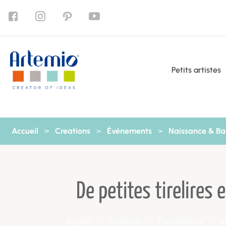
Aller au contenu
Petits artistes
Accueil
>
Creations
>
Événements
>
Naissance & B
De petites tirelire
Accueil
>
Creations
>
Événements
>
N