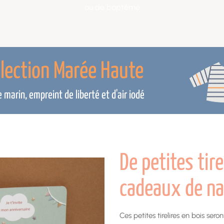
ou de baptême
llection Marée Haute
marin, empreint de liberté et d'air iodé
De petites tir
cadeaux de na
Ces petites tirelires en bois ser