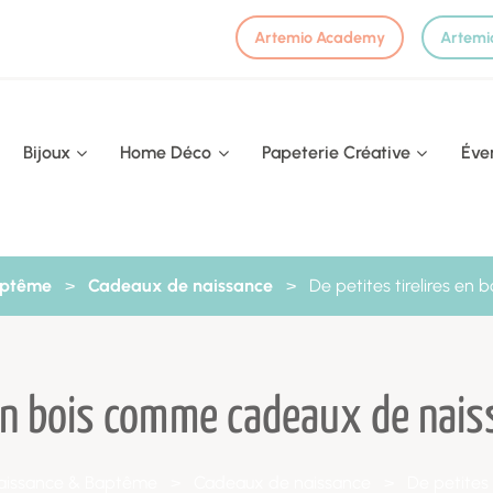
Artemio Academy
Artemi
Bijoux
Home Déco
Papeterie Créative
Éve
aptême
>
Cadeaux de naissance
>
De petites tirelires e
s en bois comme cadeaux de nai
aissance & Baptême
>
Cadeaux de naissance
>
De petites