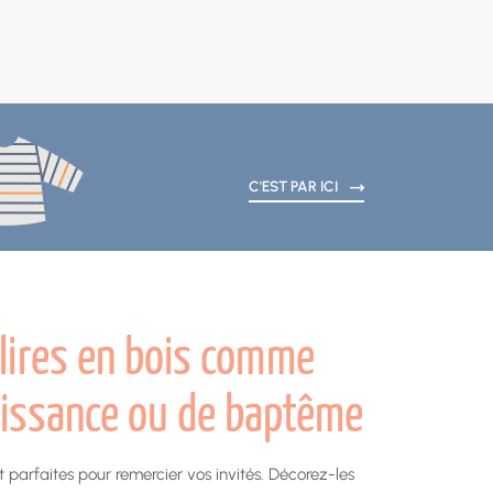
C'EST PAR ICI
elires en bois comme
issance ou de baptême
ont parfaites pour remercier vos invités. Décorez-les