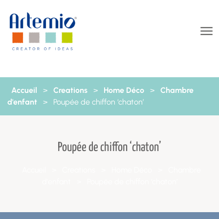
Aller au contenu
Accueil
>
Creations
>
Home Déco
>
Chambre
d'enfant
>
Poupée de chiffon ‘chaton’
Poupée de chiffon ‘chaton’
Accueil
>
Creations
>
Home Déco
>
Chambre
d'enfant
>
Poupée de chiffon ‘chaton’