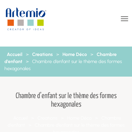
Aller au contenu
Accueil
>
Creations
>
Home Déco
>
Chambre
d'enfant
>
Chambre d’enfant sur le thème des formes
hexagonales
Chambre d’enfant sur le thème des formes
hexagonales
Accueil
>
Creations
>
Home Déco
>
Chambre
d'enfant
>
Chambre d’enfant sur le thème des formes