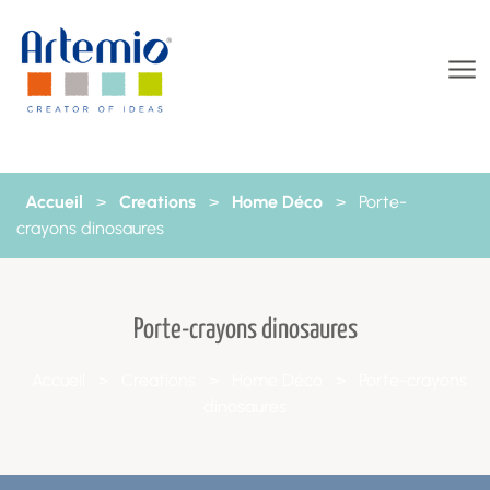
Aller au contenu
Accueil
>
Creations
>
Home Déco
>
Porte-
crayons dinosaures
Porte-crayons dinosaures
Accueil
>
Creations
>
Home Déco
>
Porte-crayons
dinosaures