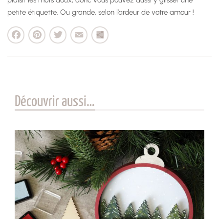
petite étiquette. Ou grande, selon l’ardeur de votre amour !
cebook
Pinterest
Twitter
Email
Partager
Découvrir aussi…