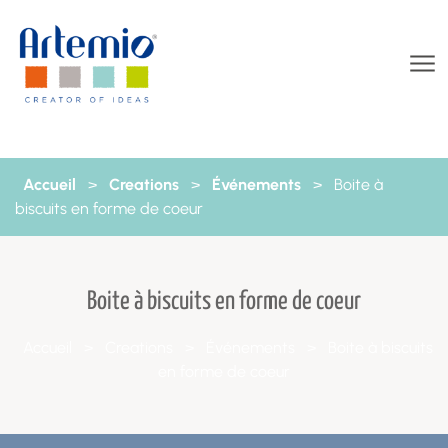
Aller au contenu
Accueil
>
Creations
>
Événements
>
Boite à
biscuits en forme de coeur
Boite à biscuits en forme de coeur
Accueil
>
Creations
>
Événements
>
Boite à biscuits
en forme de coeur