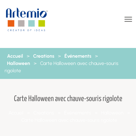
Aller au contenu
Accueil
>
Creations
>
Événements
>
Halloween
>
Carte Halloween avec chauve-souris
rigolote
Carte Halloween avec chauve-souris rigolote
Accueil
>
Creations
>
Événements
>
Halloween
>
Carte Halloween avec chauve-souris rigolote