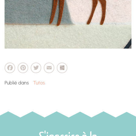
cebook
Pinterest
Twitter
Email
Partager
Publié dans
Tutos