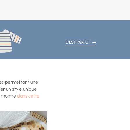
C'EST PAR ICI
êtes permettant une
er un style unique,
us montre
dans cette