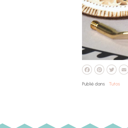
Facebook
Pinterest
Twitter
Ema
Pa
Publié dans
Tutos