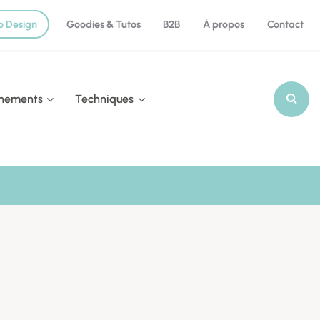
o Design
Goodies & Tutos
B2B
À propos
Contact
nements
Techniques
Recherch