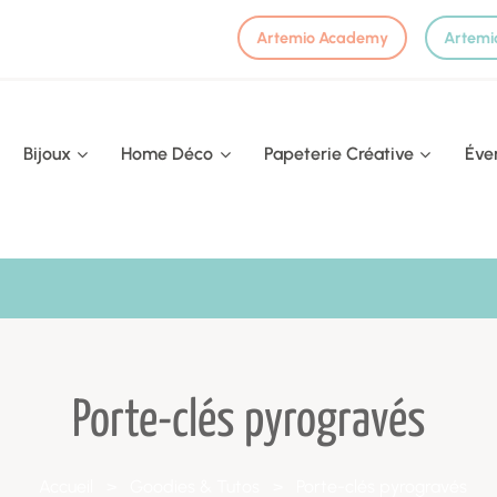
Artemio Academy
Artemi
Bijoux
Home Déco
Papeterie Créative
Éve
Porte-clés pyrogravés
Accueil
>
Goodies & Tutos
>
Porte-clés pyrogravés