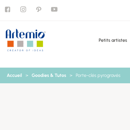
Aller au contenu
Petits artistes
Accueil
>
Goodies & Tutos
>
Porte-clés pyrogravés