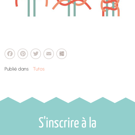
cebook
Pinterest
Twitter
Email
Partager
Publié dans
Tutos
S'inscrire à la