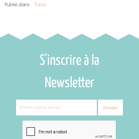
cebook
Pinterest
Twitter
Email
Partager
Publié dans
Tutos
S'inscrire à la
Newsletter
Envoyer