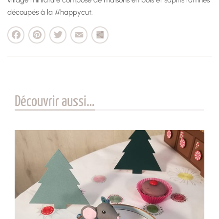
découpés à la #happycut.
cebook
Pinterest
Twitter
Email
Partager
Découvrir aussi…