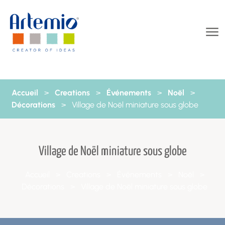
Aller au contenu
Accueil
>
Creations
>
Événements
>
Noël
>
Décorations
>
Village de Noël miniature sous globe
Village de Noël miniature sous globe
Accueil
>
Creations
>
Événements
>
Noël
>
Décorations
>
Village de Noël miniature sous globe