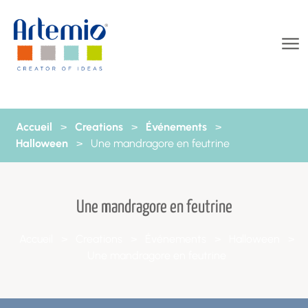
Aller au contenu
Accueil
>
Creations
>
Événements
>
Halloween
>
Une mandragore en feutrine
Une mandragore en feutrine
Accueil
>
Creations
>
Événements
>
Halloween
>
Une mandragore en feutrine