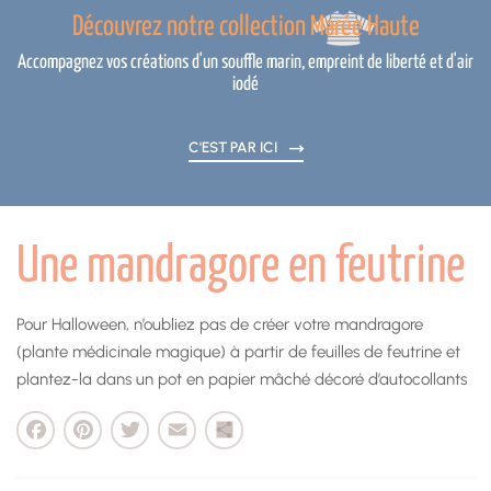
Découvrez notre collection Marée Haute
Accompagnez vos créations d'un souffle marin, empreint de liberté et d'air
iodé
C'EST PAR ICI
Une mandragore en feutrine
Pour Halloween, n’oubliez pas de créer votre mandragore
(plante médicinale magique) à partir de feuilles de feutrine et
plantez-la dans un pot en papier mâché décoré d’autocollants
cebook
Pinterest
Twitter
Email
Partager