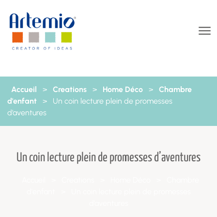
Aller au contenu
Accueil
>
Creations
>
Home Déco
>
Chambre
d'enfant
>
Un coin lecture plein de promesses
d’aventures
Un coin lecture plein de promesses d’aventures
Accueil
>
Creations
>
Home Déco
>
Chambre
d'enfant
>
Un coin lecture plein de promesses
d’aventures