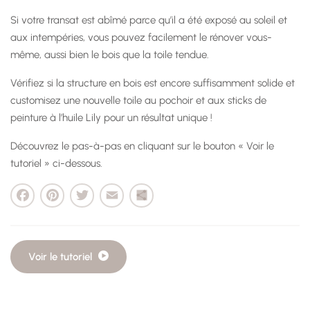
Si votre transat est abîmé parce qu’il a été exposé au soleil et
aux intempéries, vous pouvez facilement le rénover vous-
même, aussi bien le bois que la toile tendue.
Vérifiez si la structure en bois est encore suffisamment solide et
customisez une nouvelle toile au pochoir et aux sticks de
peinture à l’huile Lily pour un résultat unique !
Découvrez le pas-à-pas en cliquant sur le bouton « Voir le
tutoriel » ci-dessous.
cebook
Pinterest
Twitter
Email
Partager
Voir le tutoriel