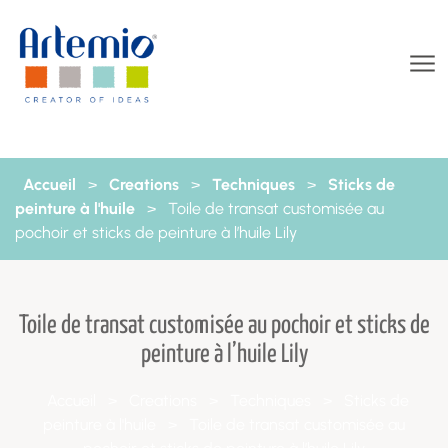
Aller au contenu
Accueil
>
Creations
>
Techniques
>
Sticks de
peinture à l'huile
>
Toile de transat customisée au
pochoir et sticks de peinture à l’huile Lily
Toile de transat customisée au pochoir et sticks de
peinture à l’huile Lily
Accueil
>
Creations
>
Techniques
>
Sticks de
peinture à l'huile
>
Toile de transat customisée au