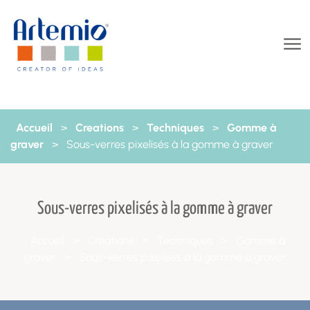
Aller au contenu
Accueil
>
Creations
>
Techniques
>
Gomme à
graver
>
Sous-verres pixelisés à la gomme à graver
Sous-verres pixelisés à la gomme à graver
Accueil
>
Creations
>
Techniques
>
Gomme à
graver
>
Sous-verres pixelisés à la gomme à graver