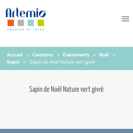
Aller au contenu
Accueil
>
Creations
>
Événements
>
Noël
>
Sapin
>
Sapin de Noël Nature vert givré
Sapin de Noël Nature vert givré
Accueil
>
Creations
>
Événements
>
Noël
>
Sapin
>
Sapin de Noël Nature vert givré