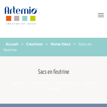
Aller au contenu
Accueil
>
Creations
>
Home Déco
>
Sacs en
feutrine
Sacs en feutrine
Accueil
>
Creations
>
Home Déco
>
Sacs en
feutrine