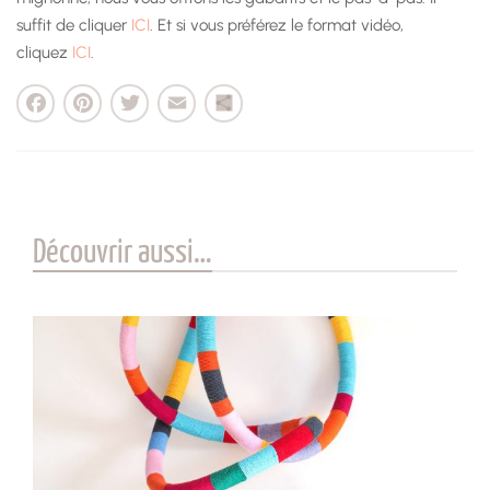
suffit de cliquer
ICI
. Et si vous préférez le format vidéo,
cliquez
ICI
.
cebook
Pinterest
Twitter
Email
Partager
Découvrir aussi…