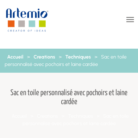
Aller au contenu
Accueil
>
Creations
>
Techniques
>
Sac en toile
personnalisé avec pochoirs et laine cardée
Sac en toile personnalisé avec pochoirs et laine
cardée
Accueil
>
Creations
>
Techniques
>
Sac en toile
personnalisé avec pochoirs et laine cardée