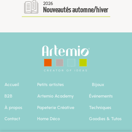
2026
Nouveautés automne/hiver
Accueil
Petits artistes
Bijoux
B2B
Artemio Academy
Événements
À propos
Papeterie Créative
Techniques
Contact
Home Déco
Goodies & Tutos