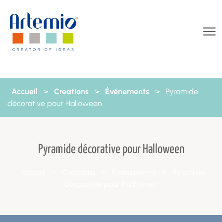
Aller au contenu
Accueil
>
Creations
>
Événements
>
Pyramide
décorative pour Halloween
Pyramide décorative pour Halloween
Accueil
>
Creations
>
Événements
>
Pyramide
décorative pour Halloween