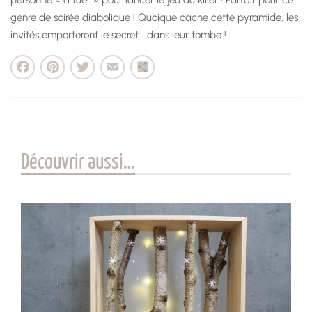
genre de soirée diabolique ! Quoique cache cette pyramide, les
invités emporteront le secret… dans leur tombe !
cebook
Pinterest
Twitter
Email
Partager
Découvrir aussi…