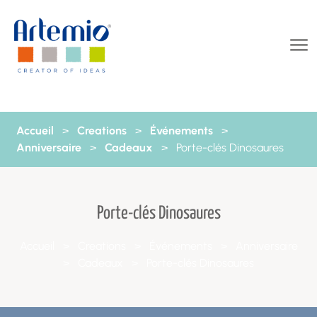
Aller au contenu
Accueil
>
Creations
>
Événements
>
Anniversaire
>
Cadeaux
>
Porte-clés Dinosaures
Porte-clés Dinosaures
Accueil
>
Creations
>
Événements
>
Anniversaire
>
Cadeaux
>
Porte-clés Dinosaures