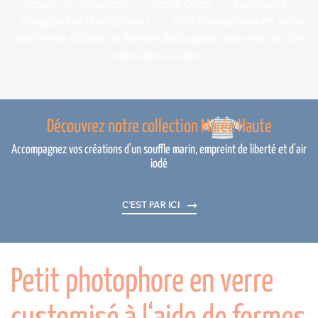
Accueil
>
Creations
>
Home Déco
>
Luminaires
>
Bougeoirs et Photophores
>
Petit photophore en verre
customisé à l‘aide de formes découpées aux matrices de
découpe (ou dies)
Découvrez notre collection Marée Haute
Accompagnez vos créations d'un souffle marin, empreint de liberté et d'air
iodé
C'EST PAR ICI
Petit photophore en verre
customisé à l‘aide de formes