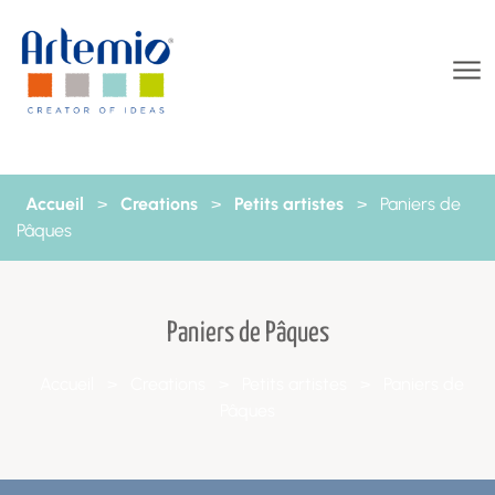
Aller au contenu
Accueil
>
Creations
>
Petits artistes
>
Paniers de
Pâques
Paniers de Pâques
Accueil
>
Creations
>
Petits artistes
>
Paniers de
Pâques