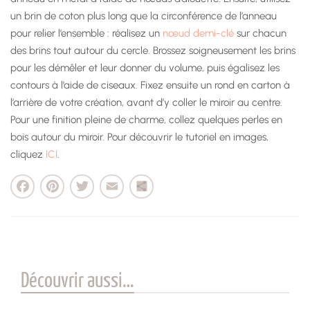
un brin de coton plus long que la circonférence de l’anneau
pour relier l’ensemble : réalisez un
nœud demi-clé
sur chacun
des brins tout autour du cercle. Brossez soigneusement les brins
pour les démêler et leur donner du volume, puis égalisez les
contours à l’aide de ciseaux. Fixez ensuite un rond en carton à
l’arrière de votre création, avant d’y coller le miroir au centre.
Pour une finition pleine de charme, collez quelques perles en
bois autour du miroir. Pour découvrir le tutoriel en images,
cliquez
ICI
.
cebook
Pinterest
Twitter
Email
Partager
Découvrir aussi…