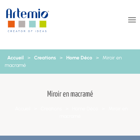
Aller au contenu
Accueil
>
Creations
>
Home Déco
>
Miroir en
macramé
Miroir en macramé
Accueil
>
Creations
>
Home Déco
>
Miroir en
macramé