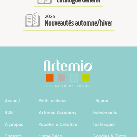
2026
Nouveautés automne/hiver
Accueil
Petits artistes
Bijoux
B2B
Artemio Academy
Événements
À propos
Papeterie Créative
Techniques
Contact
Home Déco
Goodies & Tutos