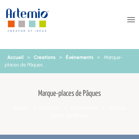
Aller au contenu
Accueil
>
Creations
>
Événements
>
Marque-
places de Pâques
Marque-places de Pâques
Accueil
>
Creations
>
Événements
>
Marque-
places de Pâques