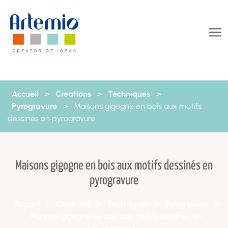
Aller au contenu
Accueil
>
Creations
>
Techniques
>
Pyrogravure
>
Maisons gigogne en bois aux motifs
dessinés en pyrogravure
Maisons gigogne en bois aux motifs dessinés en
pyrogravure
Accueil
>
Creations
>
Techniques
>
Pyrogravure
>
Maisons gigogne en bois aux motifs dessinés en