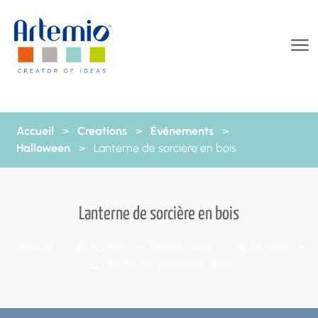
Aller au contenu
Accueil
>
Creations
>
Événements
>
Halloween
>
Lanterne de sorcière en bois
Lanterne de sorcière en bois
Accueil
>
Creations
>
Événements
>
Halloween
>
Lanterne de sorcière en bois