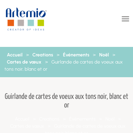
Aller au contenu
Accueil
>
Creations
>
Événements
>
Noël
>
Cartes de vœux
>
Guirlande de cartes de voeux aux
tons noir, blanc et or
Guirlande de cartes de voeux aux tons noir, blanc et
or
Accueil
>
Creations
>
Événements
>
Noël
>
Cartes de vœux
>
Guirlande de cartes de voeux aux