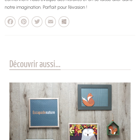
notre imagination. Parfait pour l’évasion !
cebook
Pinterest
Twitter
Email
Partager
Découvrir aussi…