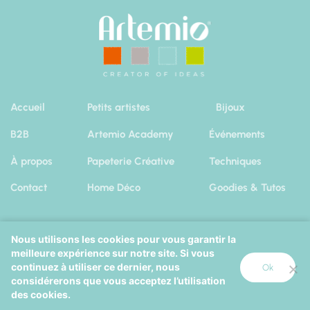
Accueil
Petits artistes
Bijoux
B2B
Artemio Academy
Événements
À propos
Papeterie Créative
Techniques
Contact
Home Déco
Goodies & Tutos
Nous utilisons les cookies pour vous garantir la
meilleure expérience sur notre site. Si vous
Artemio 2019
|
Mentions Légales
Cookies
continuez à utiliser ce dernier, nous
Ok
considérerons que vous acceptez l’utilisation
Octopix
+
Wordpress
=
des cookies.