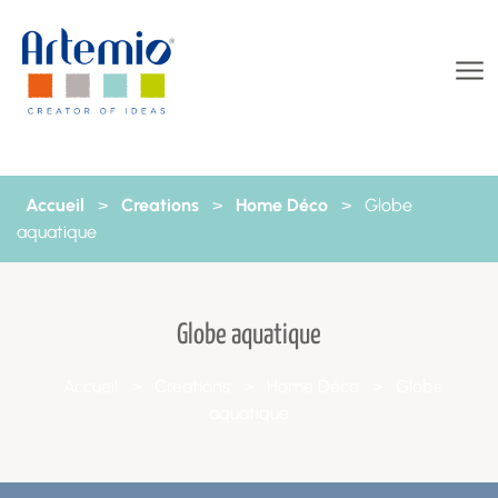
Aller au contenu
Accueil
>
Creations
>
Home Déco
>
Globe
aquatique
Globe aquatique
Accueil
>
Creations
>
Home Déco
>
Globe
aquatique