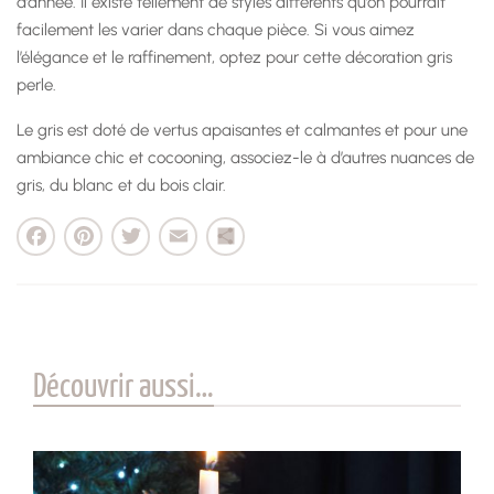
d’année. Il existe tellement de styles différents qu’on pourrait
facilement les varier dans chaque pièce. Si vous aimez
l’élégance et le raffinement, optez pour cette décoration gris
perle.
Le gris est doté de vertus apaisantes et calmantes et pour une
ambiance chic et cocooning, associez-le à d’autres nuances de
gris, du blanc et du bois clair.
cebook
Pinterest
Twitter
Email
Partager
Découvrir aussi…