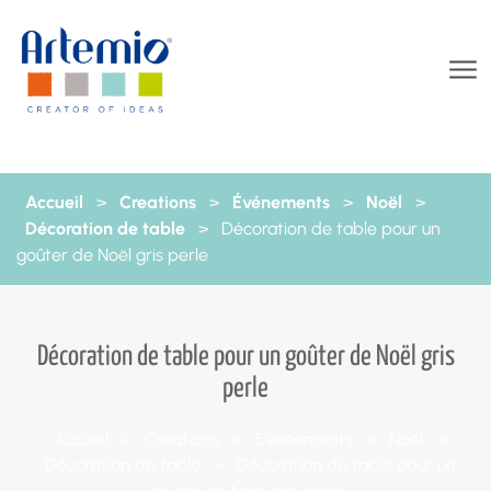
Aller au contenu
Accueil
>
Creations
>
Événements
>
Noël
>
Décoration de table
>
Décoration de table pour un
goûter de Noël gris perle
Décoration de table pour un goûter de Noël gris
perle
Accueil
>
Creations
>
Événements
>
Noël
>
Décoration de table
>
Décoration de table pour un