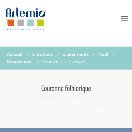
Aller au contenu
Accueil
>
Creations
>
Événements
>
Noël
>
Décorations
>
Couronne folklorique
Couronne folklorique
Accueil
>
Creations
>
Événements
>
Noël
>
Décorations
>
Couronne folklorique