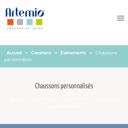
Aller au contenu
Accueil
>
Creations
>
Événements
>
Chaussons
personnalisés
Chaussons personnalisés
Accueil
>
Creations
>
Événements
>
Chaussons
personnalisés