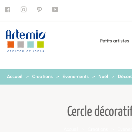
Aller au contenu
Petits artistes
Accueil
>
Creations
>
Événements
>
Noël
>
Décora
Cercle décorati
Accueil
>
Creations
>
Événe