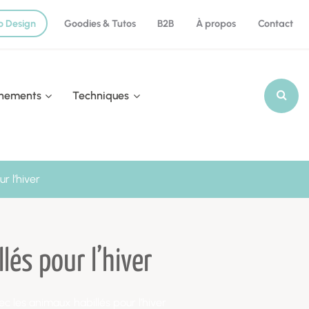
o Design
Goodies & Tutos
B2B
À propos
Contact
nements
Techniques
Recherch
r l’hiver
lés pour l’hiver
c les animaux habillés pour l’hiver