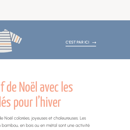
C'EST PAR ICI
if de Noël avec les
és pour l’hiver
e Noël colorées, joyeuses et chaleureuses. Les
 en bambou, en bois ou en métal sont une activité