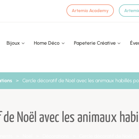
Artemio Academy
Artemi
Bijoux
Home Déco
Papeterie Créative
Éve
tions
>
Cercle décoratif de Noël avec les animaux habillés pou
f de Noël avec les animaux habil
ments
>
Noël
>
Décorations
>
Cercle décoratif de Noël ave