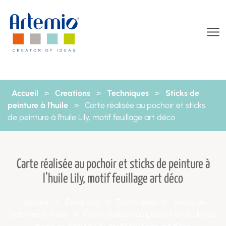
Aller au contenu
Accueil
>
Creations
>
Techniques
>
Sticks de
peinture à l'huile
>
Carte réalisée au pochoir et sticks
de peinture à l’huile Lily, motif feuillage art déco
Carte réalisée au pochoir et sticks de peinture à
l’huile Lily, motif feuillage art déco
Accueil
>
Creations
>
Techniques
>
Sticks de
peinture à l'huile
>
Carte réalisée au pochoir et sticks de