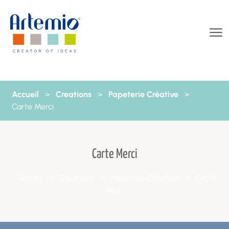
Aller au contenu
Accueil
>
Creations
>
Papeterie Créative
>
Carte Merci
Carte Merci
Accueil
>
Creations
>
Papeterie Créative
>
Carte
Merci