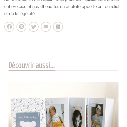
cet exercice et nos silhouettes en acétate apporteront du relief
et de la légèreté.
cebook
Pinterest
Twitter
Email
Partager
Découvrir aussi…