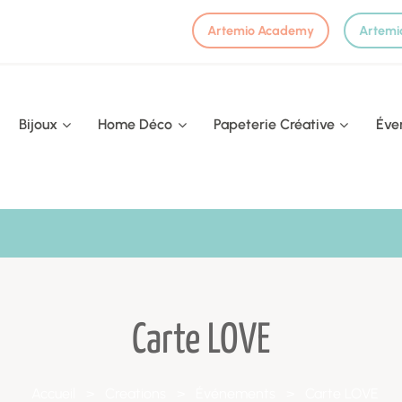
Artemio Academy
Artemi
Bijoux
Home Déco
Papeterie Créative
Éve
Carte LOVE
Accueil
>
Creations
>
Événements
>
Carte LOVE