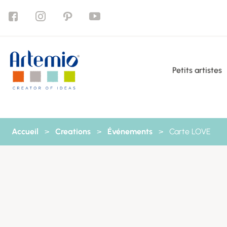
Aller au contenu
Petits artistes
Accueil
>
Creations
>
Événements
>
Carte LOVE