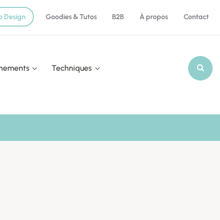
o Design
Goodies & Tutos
B2B
À propos
Contact
nements
Techniques
Recherch