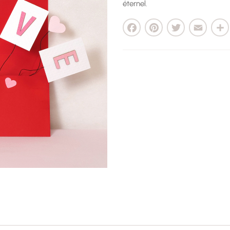
éternel.
Facebook
Pinterest
Twitter
Email
Parta