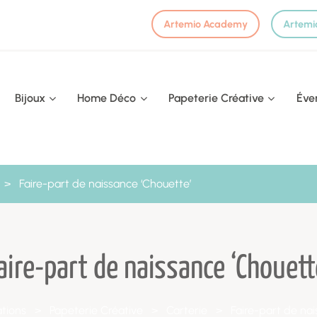
Artemio Academy
Artemi
Bijoux
Home Déco
Papeterie Créative
Éve
>
Faire-part de naissance ‘Chouette’
aire-part de naissance ‘Chouett
tions
>
Papeterie Créative
>
Carterie
>
Faire-part de nai