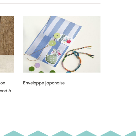
son
Enveloppe japonaise
 fond à