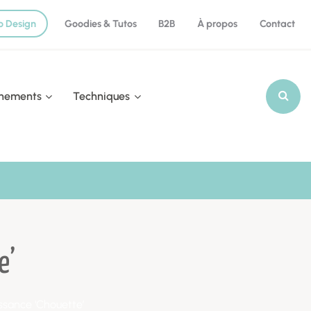
o Design
Goodies & Tutos
B2B
À propos
Contact
nements
Techniques
Recherch
e’
ssance ‘Chouette’