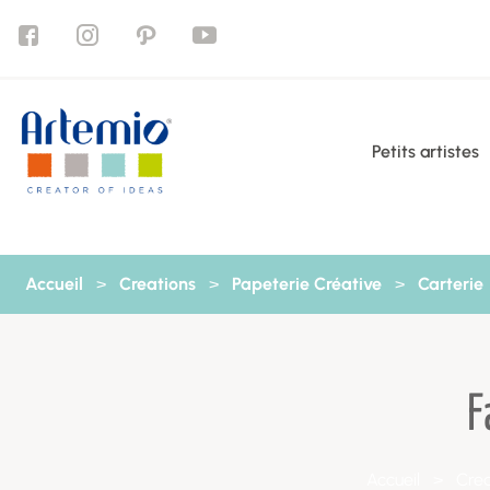
Aller au contenu
Petits artistes
Accueil
>
Creations
>
Papeterie Créative
>
Carterie
F
Accueil
>
Crea