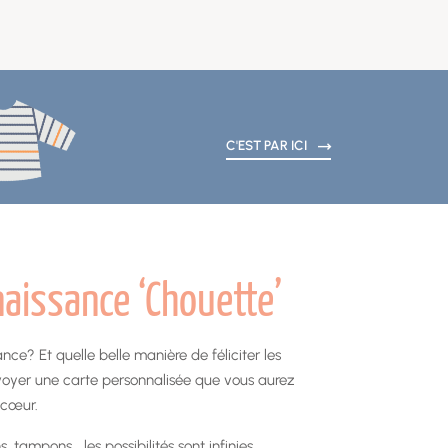
C'EST PAR ICI
naissance ‘Chouette’
ce? Et quelle belle manière de féliciter les
voyer une carte personnalisée que vous aurez
 cœur.
 tampons… les possibilités sont infinies.