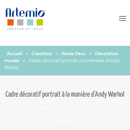
Aller au contenu
Accueil
>
Creations
>
Home Déco
>
Décoration
murale
>
Cadre décoratif portrait à la manière d’Andy
Warhol
Cadre décoratif portrait à la manière d’Andy Warhol
Accueil
>
Creations
>
Home Déco
>
Décoration
murale
>
Cadre décoratif portrait à la manière d’Andy
Warhol