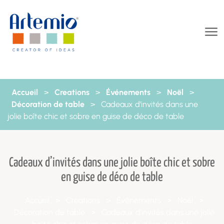
Aller au contenu
Accueil
>
Creations
>
Événements
>
Noël
>
Décoration de table
>
Cadeaux d’invités dans une
jolie boîte chic et sobre en guise de déco de table
Cadeaux d’invités dans une jolie boîte chic et sobre
en guise de déco de table
Accueil
>
Creations
>
Événements
>
Noël
>
Décoration de table
>
Cadeaux d’invités dans une jolie