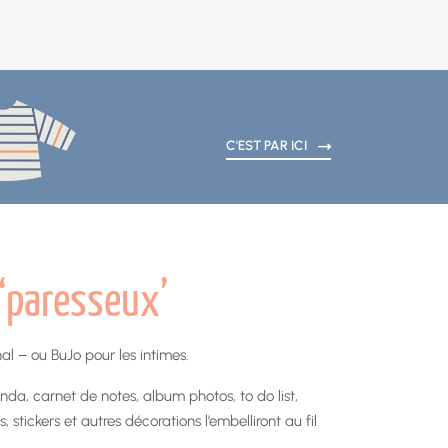
C'EST PAR ICI
 ‘paresseux’
nal – ou BuJo pour les intimes.
da, carnet de notes, album photos, to do list,
stickers et autres décorations l’embelliront au fil