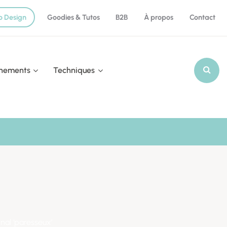
o Design
Goodies & Tutos
B2B
À propos
Contact
nements
Techniques
Recherch
rnal ‘paresseux’