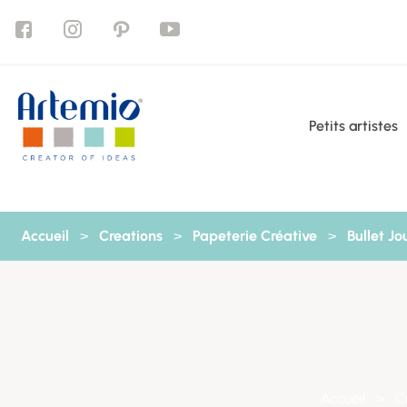
Aller au contenu
Petits artistes
Accueil
>
Creations
>
Papeterie Créative
>
Bullet Jo
Accueil
>
C