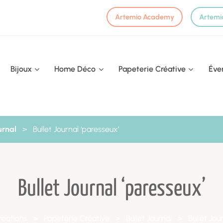
Artemio Academy
Artemi
Bijoux
Home Déco
Papeterie Créative
Éve
urnal
>
Bullet Journal ‘paresseux’
Bullet Journal ‘paresseux’
reations
>
Papeterie Créative
>
Bullet Journal
>
Bullet Jou