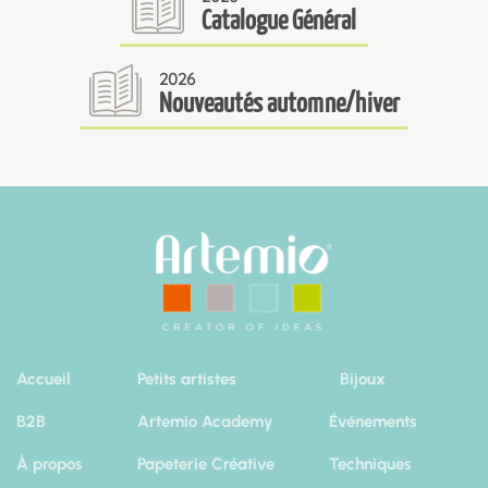
Catalogue Général
2026
Nouveautés automne/hiver
Accueil
Petits artistes
Bijoux
B2B
Artemio Academy
Événements
À propos
Papeterie Créative
Techniques