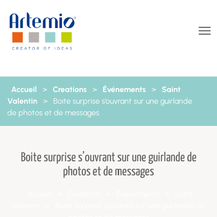
Aller au contenu
Accueil
>
Creations
>
Événements
>
Saint
Valentin
>
Boite surprise s’ouvrant sur une guirlande
de photos et de messages
Boite surprise s’ouvrant sur une guirlande de
photos et de messages
Accueil
>
Creations
>
Événements
>
Saint
Valentin
>
Boite surprise s’ouvrant sur une guirlande de