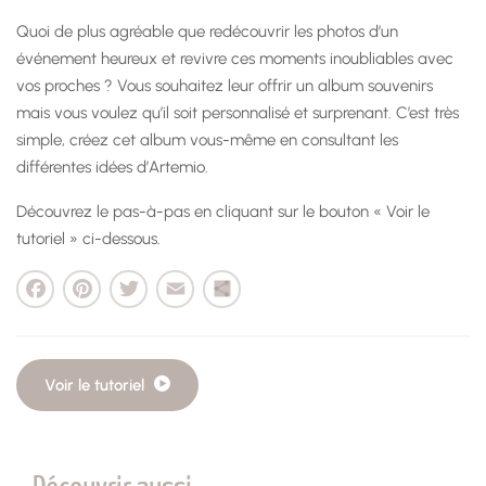
Quoi de plus agréable que redécouvrir les photos d’un
événement heureux et revivre ces moments inoubliables avec
vos proches ? Vous souhaitez leur offrir un album souvenirs
mais vous voulez qu’il soit personnalisé et surprenant. C’est très
simple, créez cet album vous-même en consultant les
différentes idées d’Artemio.
Découvrez le pas-à-pas en cliquant sur le bouton « Voir le
tutoriel » ci-dessous.
cebook
Pinterest
Twitter
Email
Partager
Voir le tutoriel
Découvrir aussi…