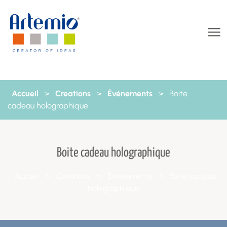
Aller au contenu
Accueil
>
Creations
>
Événements
>
Boite
cadeau holographique
Boite cadeau holographique
Accueil
>
Creations
>
Événements
>
Boite cadeau
holographique