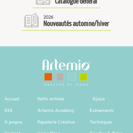
Catalogue Général
2026
Nouveautés automne/hiver
Accueil
Petits artistes
Bijoux
B2B
Artemio Academy
Événements
À propos
Papeterie Créative
Techniques