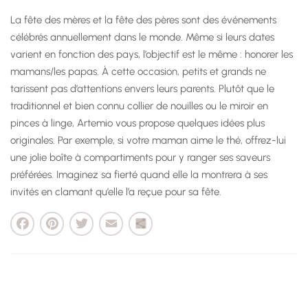
La fête des mères et la fête des pères sont des événements
célébrés annuellement dans le monde. Même si leurs dates
varient en fonction des pays, l’objectif est le même : honorer les
mamans/les papas. À cette occasion, petits et grands ne
tarissent pas d’attentions envers leurs parents. Plutôt que le
traditionnel et bien connu collier de nouilles ou le miroir en
pinces à linge, Artemio vous propose quelques idées plus
originales. Par exemple, si votre maman aime le thé, offrez-lui
une jolie boîte à compartiments pour y ranger ses saveurs
préférées. Imaginez sa fierté quand elle la montrera à ses
invités en clamant qu’elle l’a reçue pour sa fête.
cebook
Pinterest
Twitter
Email
Partager