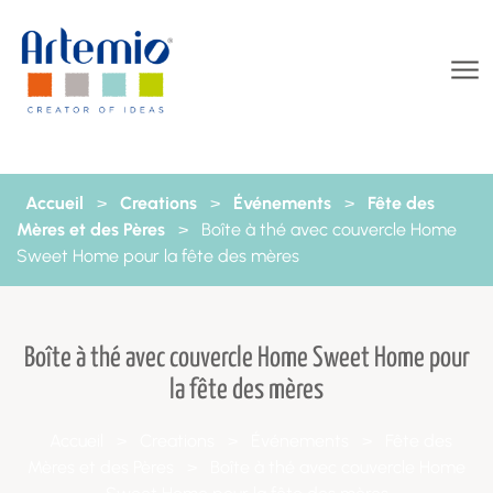
Aller au contenu
Accueil
>
Creations
>
Événements
>
Fête des
Mères et des Pères
>
Boîte à thé avec couvercle Home
Sweet Home pour la fête des mères
Boîte à thé avec couvercle Home Sweet Home pour
la fête des mères
Accueil
>
Creations
>
Événements
>
Fête des
Mères et des Pères
>
Boîte à thé avec couvercle Home