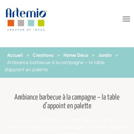
Aller au contenu
Accueil
>
Creations
>
Home Déco
>
Jardin
>
Ambiance barbecue à la campagne – la table
d’appoint en palette
Ambiance barbecue à la campagne – la table
d’appoint en palette
Accueil
>
Creations
>
Home Déco
>
Jardin
>
Ambiance barbecue à la campagne – la table d’appoint