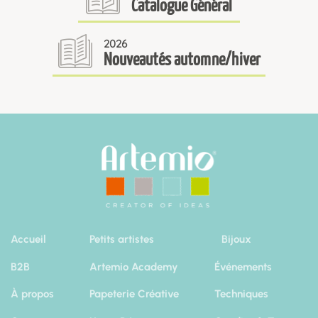
Catalogue Général
2026
Nouveautés automne/hiver
Accueil
Petits artistes
Bijoux
B2B
Artemio Academy
Événements
À propos
Papeterie Créative
Techniques