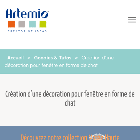
Aller au contenu
Accueil
>
Goodies & Tutos
>
Création d’une
décoration pour fenêtre en forme de chat
Création d’une décoration pour fenêtre en forme de
chat
Découvrez notre collection Marée Haute