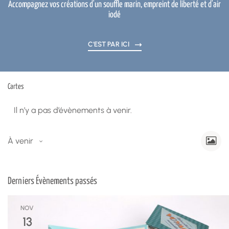
Accompagnez vos créations d'un souffle marin, empreint de liberté et d'air
iodé
C'EST PAR ICI
Cartes
Il n’y a pas d’évènements à venir.
Navigati
Navig
À venir
de
par
Sélectionnez
vues
consulta
List
la
Évèn
of
date
Derniers Évènements passés
events
in
NOV
Photo
13