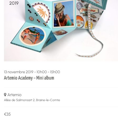
View
2019
13 novembre 2019 - 10h00
-
15h00
Artemio Academy – Mini album
Artemio
Allée de Salmonsart 2, Braine-le-Comte
€35